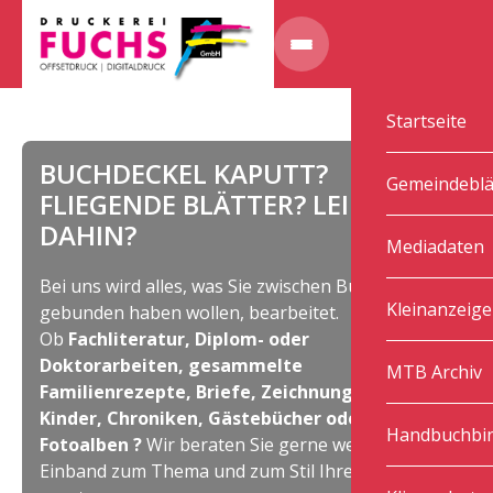
Startseite
BUCHDECKEL KAPUTT?
Gemeindeblä
FLIEGENDE BLÄTTER? LEIMUNG
DAHIN?
Mediadaten
Bei uns wird alles, was Sie zwischen Buchdeckel
Kleinanzeig
gebunden haben wollen, bearbeitet.
Ob
Fachliteratur, Diplom- oder
Doktorarbeiten, gesammelte
MTB Archiv
Familienrezepte, Briefe, Zeichnungen der
Kinder, Chroniken, Gästebücher oder
Handbuchbin
Fotoalben ?
Wir beraten Sie gerne welcher
Einband zum Thema und zum Stil Ihres Buches