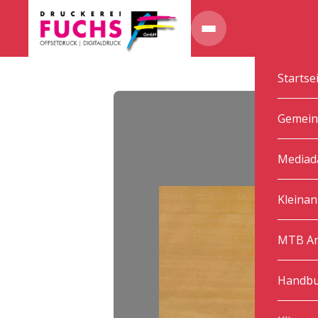
Startse
Gemein
Mediad
Kleinan
MTB Ar
Handbu