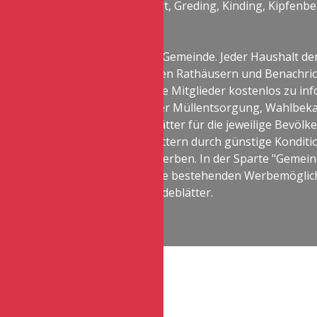
en Berching, Beilngries, Dietfurt, Greding, Kinding, Kipfen
r.
ariiert dabei von Gemeinde zu Gemeinde. Jeder Haushalt der
en amtlichen Nachrichten aus den Rathäusern und Benachr
uch Vereinen eine Plattform ihre Mitglieder kostenlos zu i
 den Standesamtsnachrichten, der Müllentsorgung, Wahlb
kalender sind die Gemeindeblätter für die jeweilige Bevölk
hmen bieten die Gemeindeblättern durch günstige Konditi
interessante Möglichkeit zu werben. In der Sparte "Gemeind
über die Gemeindeblätter und die bestehenden Werbemöglichk
Blick auf die einzelnen Gemeindeblätter.