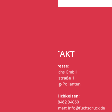
KONTAKT
Postadresse
:
Druckerei Fuchs GmbH
Gutenbergstraße 1
92334 Berching-Pollanten
Kontaktmöglichkeiten:
Telefon: +49 8462 94060
E-Mail bei allgemeinen Themen:
info@fuchsdruck.de