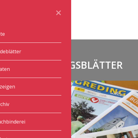
ite
deblätter
MITTEILUNGSBLÄTTER
aten
zeigen
chiv
chbinderei