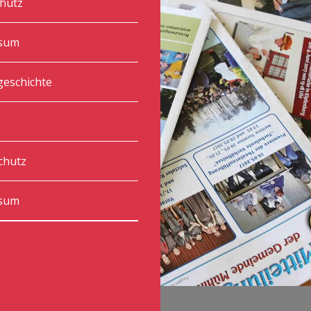
hutz
sum
geschichte
chutz
sum