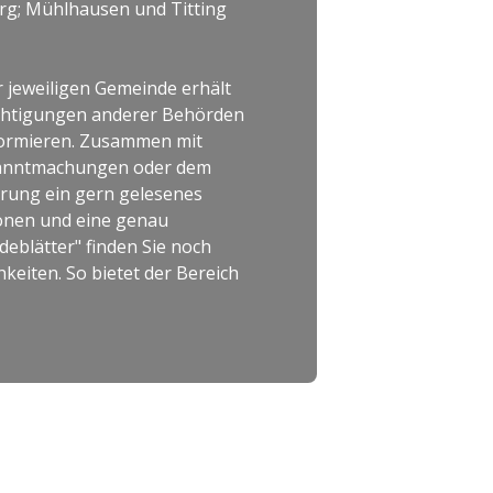
berg; Mühlhausen und Titting
 jeweiligen Gemeinde erhält
ichtigungen anderer Behörden
nformieren. Zusammen mit
ekanntmachungen oder dem
erung ein gern gelesenes
onen und eine genau
eblätter" finden Sie noch
eiten. So bietet der Bereich