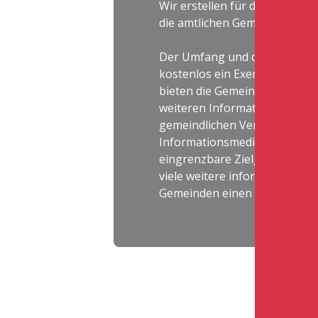
Wir erstellen für die Gemeind
die amtlichen Gemeindeblätte
Der Umfang und die Auflage v
kostenlos ein Exemplar. Neb
bieten die Gemeindeblätter a
weiteren Informationen wie
gemeindlichen Veranstaltungs
Informationsmedium. Unterne
eingrenzbare Zielgruppe eine 
viele weitere informationen 
Gemeinden einen detailierten 